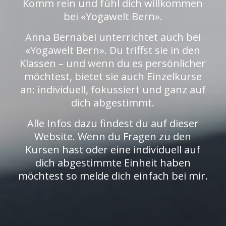
Komm rein und fühl dich willkommen
bei «Yogawelt Bern».
Anna Bernabei unterrichtet auch bei
«Yogawelt Bern». Du triffst sie in den
Klassen – und wenn du es persönlicher
möchtest, bietet sie auch Einzelkurse
an: individuell, fokussiert und ganz auf
dich abgestimmt.
Alle Infos dazu findest du auf dieser
Website. Wenn du Fragen zu den
Kursen hast oder eine individuell auf
dich abgestimmte Einheit haben
möchtest so melde dich einfach bei mir.