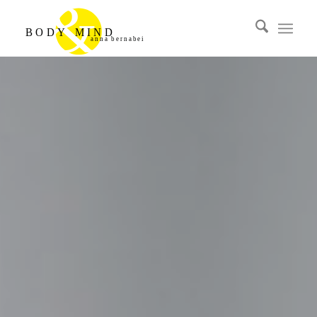
&
MIND
BODY
anna bernabei