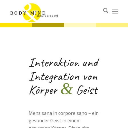
&
MIND
BODY
anna bernabei
Interaktion und
Integration von
&
Körper
Geist
Mens sana in corpore sano – ein
gesunder Geist in einem
gesunden Körper. Diese alte